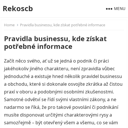
Rekoscb
MENU
Home
Pravidla businessu, kde získat potřebné informace
Pravidla businessu, kde získat
potřebné informace
Začít něco svého, ať už se jedná o podnik či práci
jakéhokoliv jiného charakteru, není zpravidla vůbec
jednoduché a existuje hned několik pravidel businessu
a obchodu, které si dokonale osvojíte zkrátka až čistou
praxí v oboru a podobnými osobními zkušenostmi.
Samotné odvětví se řídí svými vlastními zákony, a ne
nadarmo se říká, že pro takové povolání či podnikání
musíte disponovat určitými charakterovými rysy a
samozřejmě – být otevřený všem a všemu, co se vám