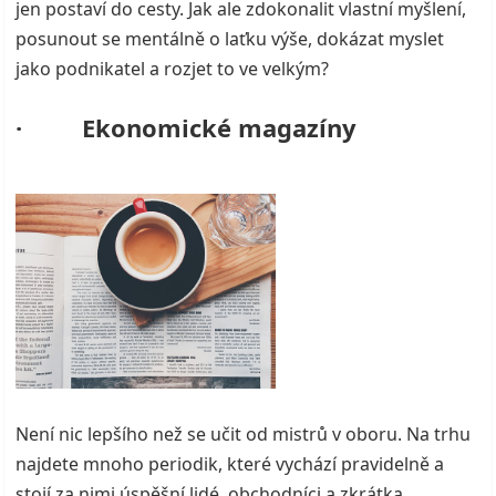
jen postaví do cesty. Jak ale zdokonalit vlastní myšlení,
posunout se mentálně o laťku výše, dokázat myslet
jako podnikatel a rozjet to ve velkým?
· Ekonomické magazíny
Není nic lepšího než se učit od mistrů v oboru. Na trhu
najdete mnoho periodik, které vychází pravidelně a
stojí za nimi úspěšní lidé, obchodníci a zkrátka