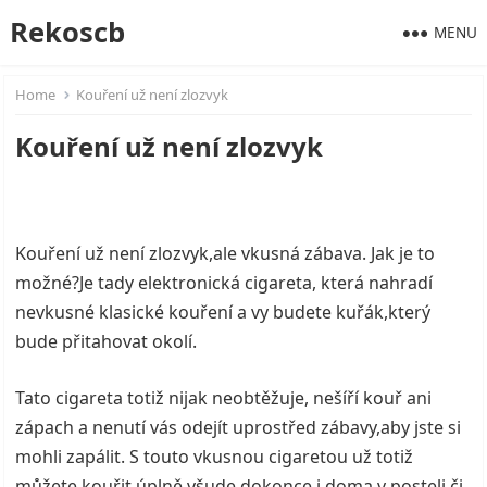
Rekoscb
MENU
Home
Kouření už není zlozvyk
Kouření už není zlozvyk
Kouření už není zlozvyk,ale vkusná zábava. Jak je to
možné?Je tady
elektronická cigareta
, která nahradí
nevkusné klasické kouření a vy budete kuřák,který
bude přitahovat okolí.
Tato cigareta totiž nijak neobtěžuje, nešíří kouř ani
zápach a nenutí vás odejít uprostřed zábavy,aby jste si
mohli zapálit. S touto vkusnou cigaretou už totiž
můžete kouřit úplně všude,dokonce i doma v posteli či