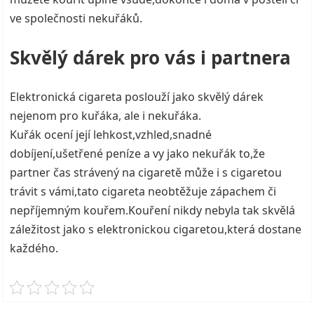
ve společnosti nekuřáků.
Skvělý dárek pro vás i partnera
Elektronická cigareta poslouží jako skvělý dárek
nejenom pro kuřáka, ale i nekuřáka.
Kuřák ocení její lehkost,vzhled,snadné
dobíjení,ušetřené peníze a vy jako nekuřák to,že
partner čas strávený na cigaretě může i s cigaretou
trávit s vámi,tato cigareta neobtěžuje zápachem či
nepříjemným kouřem.Kouření nikdy nebyla tak skvělá
záležitost jako s elektronickou cigaretou,která dostane
každého.