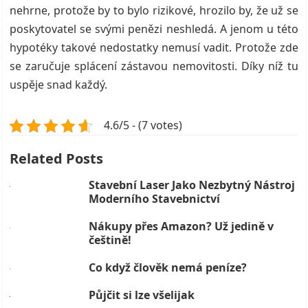
nehrne, protože by to bylo rizikové, hrozilo by, že už se
poskytovatel se svými penězi neshledá. A jenom u této
hypotéky takové nedostatky nemusí vadit. Protože zde
se zaručuje splácení zástavou nemovitosti. Díky níž tu
uspěje snad každý.
4.6/5 - (7 votes)
Related Posts
Stavební Laser Jako Nezbytný Nástroj
Moderního Stavebnictví
Nákupy přes Amazon? Už jedině v
češtině!
Co když člověk nemá peníze?
Půjčit si lze všelijak