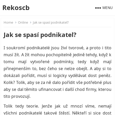
Rekoscb
MENU
Home
Online
Jak se spasí podnikatel?
Jak se spasí podnikatel?
I soukromí podnikatelé jsou živí tvorové, a proto i tito
musí žít. A žít mohou pochopitelně jedině tehdy, když k
tomu mají vytvořené podmínky, tedy když mají
přinejmenším to, bez čeho se nelze obejít. A aby si to
dokázali pořídit, musí si logicky vydělávat dost peněz.
Kolik? Tolik, aby se za ně dalo pořídit vše potřebné plus
aby se dal těmito ufinancovat i další chod firmy, kterou
tito provozují.
Tolik tedy teorie. Jenže jak už mnozí víme, nemají
všichni podnikatelé takové štěstí. Někteří si sice dost