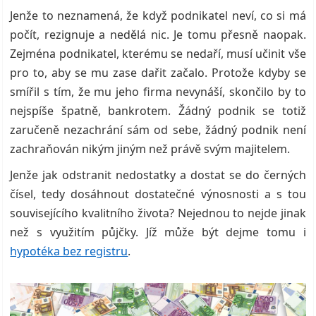
Jenže to neznamená, že když podnikatel neví, co si má
počít, rezignuje a nedělá nic. Je tomu přesně naopak.
Zejména podnikatel, kterému se nedaří, musí učinit vše
pro to, aby se mu zase dařit začalo. Protože kdyby se
smířil s tím, že mu jeho firma nevynáší, skončilo by to
nejspíše špatně, bankrotem. Žádný podnik se totiž
zaručeně nezachrání sám od sebe, žádný podnik není
zachraňován nikým jiným než právě svým majitelem.
Jenže jak odstranit nedostatky a dostat se do černých
čísel, tedy dosáhnout dostatečné výnosnosti a s tou
souvisejícího kvalitního života? Nejednou to nejde jinak
než s využitím půjčky. Jíž může být dejme tomu i
hypotéka bez registru
.