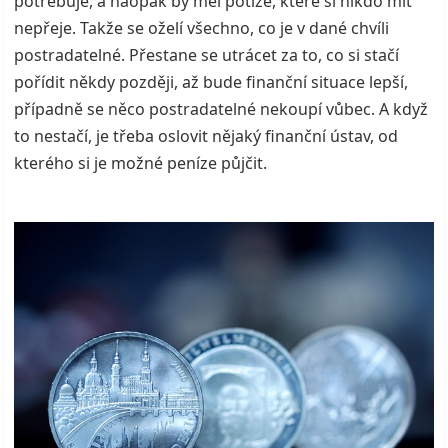
potřebuje, a naopak by měl potíže, které si nikdo mít
nepřeje.
Takže se oželí všechno, co je v dané chvíli
postradatelné. Přestane se utrácet za to, co si stačí
pořídit někdy později, až bude finanční situace lepší,
případně se něco postradatelné nekoupí vůbec. A když
to nestačí, je třeba oslovit nějaký finanční ústav, od
kterého si je možné peníze půjčit.