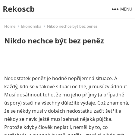
Rekoscb
MENU
Home
Ekonomika
Nikdo nechce být bez peněz
Nikdo nechce být bez peněz
Nedostatek peněz je hodně nepříjemná situace. A
každý, kdo se v takové situaci ocitne, ji musí zvládnout.
Musí dosáhnout toho, že mu jeho příjmy (a případně
úspory) stačí na všechny důležité výdaje. Což znamená,
že se někdy musí v dobách nedostatku začít šetřit a
někdy se navíc ještě musí sehnat nějaká půjčka.
Protože kdyby člověk neplatil, neměl by to, co