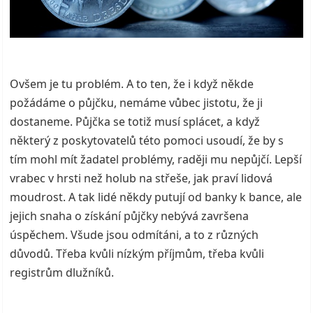
Ovšem je tu problém. A to ten, že i když někde
požádáme o půjčku, nemáme vůbec jistotu, že ji
dostaneme. Půjčka se totiž musí splácet, a když
některý z poskytovatelů této pomoci usoudí, že by s
tím mohl mít žadatel problémy, raději mu nepůjčí. Lepší
vrabec v hrsti než holub na střeše, jak praví lidová
moudrost.
A tak lidé někdy putují od banky k bance, ale
jejich snaha o získání půjčky nebývá završena
úspěchem. Všude jsou odmítáni, a to z různých
důvodů. Třeba kvůli nízkým příjmům, třeba kvůli
registrům dlužníků.