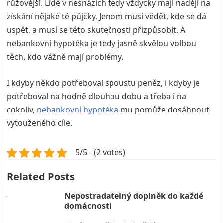
růžovější.
Lidé v nesnázích tedy vždycky mají naději na
získání nějaké té půjčky. Jenom musí vědět, kde se dá
uspět, a musí se této skutečnosti přizpůsobit. A
nebankovní hypotéka je tedy jasně skvělou volbou
těch, kdo vážně mají problémy.
I kdyby někdo potřeboval spoustu peněz, i kdyby je
potřeboval na hodně dlouhou dobu a třeba i na
cokoliv,
nebankovní hypotéka
mu pomůže dosáhnout
vytouženého cíle.
5/5 - (2 votes)
Related Posts
Nepostradatelný doplněk do každé
domácnosti