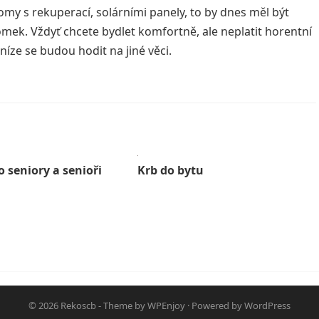
y s rekuperací, solárními panely, to by dnes měl být
ek. Vždyť chcete bydlet komfortně, ale neplatit horentní
íze se budou hodit na jiné věci.
 seniory a senioři
Krb do bytu
© 2026
Rekoscb
- Theme by
WPEnjoy
· Powered by
WordPress