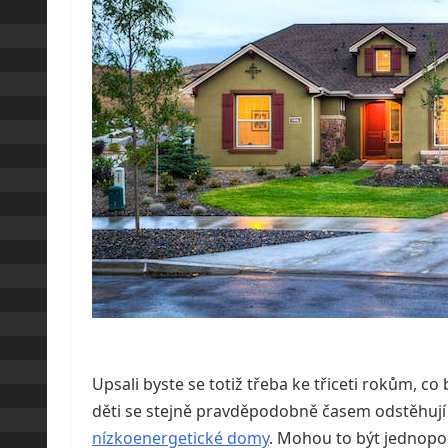
Upsali byste se totiž třeba ke třiceti rokům, co
děti se stejně pravděpodobně časem odstěhují a 
nízkoenergetické domy
. Mohou to být jednopod