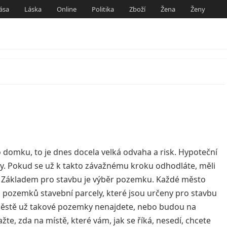
ása
Láska
Online
Politika
Zboží
Žena
Ženy
domku, to je dnes docela velká odvaha a risk. Hypoteční
y. Pokud se už k takto závažnému kroku odhodláte, měli
.
Základem pro stavbu je výběr pozemku. Každé město
 pozemků stavební parcely, které jsou určeny pro stavbu
městě už takové pozemky nenajdete, nebo budou na
te, zda na místě, které vám, jak se říká, nesedí, chcete