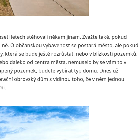
deseti letech stěhovali někam jinam. Zvažte také, pokud
ro ně. O občanskou vybavenost se postará město, ale pokud
y, která se bude ještě rozrůstat, nebo v blízkosti pozemků,
nebo daleko od centra města, nemuselo by se vám to v
upený pozemek, budete vybírat typ domu. Dnes už
rační obrovský dům s vidinou toho, že v něm jednou
mi.