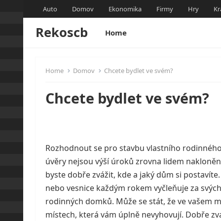
Auto
Domov
Ekonomika
Firmy
Hry
Kr
Rekoscb
Home
Home
Domov
Chcete bydlet ve svém?
Chcete bydlet ve svém?
Rozhodnout se pro stavbu vlastního rodinného 
úvěry nejsou výší úroků zrovna lidem nakloněn
byste dobře zvážit, kde a jaký dům si postavíte
nebo vesnice každým rokem vyčleňuje za svých
rodinných domků. Může se stát, že ve vašem 
místech, která vám úplně nevyhovují. Dobře zvaž