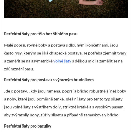
Perfektní šaty pro tělo bez štíhlého pasu
Malé poprsí, rovné boky a postava s dlouhými končetinami, jsou
často rysy, kterým se říká chlapecká postava. Je potřeba zjemnit tvary
a zaměřit se na asymetrické
volné šaty
s délkou midi a zaměřit se na
zdůraznění pasu.
Perfektní šaty pro postavu s výrazným hrudníkem
Jde o postavu, kdy jsou ramena, poprsí a břicho robustnější než boky
a nohy, které jsou poměrně tenké. Ideální šaty pro tento typ siluety
jsou volné šaty s výstřihem do V, striktně krátké a s vysokým pasem,
aby zvýraznily nohy, zúžily siluetu a případně zamaskovaly břicho.
Perfektní šaty pro baculky