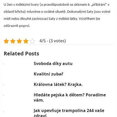
U žen s měkkými tvary (a pravděpodobně se sklonem k „přibírání“ v
oblasti břicha) mluvíme o oválné siluetě. Dokonalými šaty jsou volné
midi nebo dlouhé zavinovací šaty z měkké látky. Výstřihem lze
zdůraznit poprsí.
4/5 - (3 votes)
Related Posts
Svoboda díky autu
Kvalitní zubař
Královna látek? Krajka.
Hledáte pejska k dětem? Poradíme
vám.
Jak upevňuje trampolína 244 vaše
zdraví