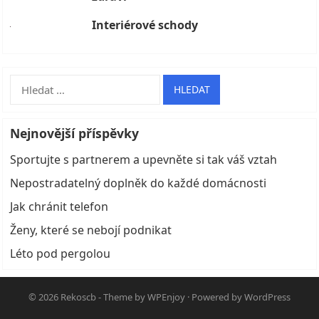
Interiérové schody
Vyhledávání
Nejnovější příspěvky
Sportujte s partnerem a upevněte si tak váš vztah
Nepostradatelný doplněk do každé domácnosti
Jak chránit telefon
Ženy, které se nebojí podnikat
Léto pod pergolou
© 2026
Rekoscb
- Theme by
WPEnjoy
· Powered by
WordPress