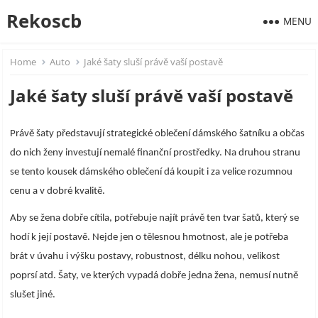
Rekoscb
MENU
Home
Auto
Jaké šaty sluší právě vaší postavě
Jaké šaty sluší právě vaší postavě
Právě šaty představují strategické oblečení dámského šatníku a občas
do nich ženy investují nemalé finanční prostředky. Na druhou stranu
se tento kousek dámského oblečení dá koupit i za velice rozumnou
cenu a v dobré kvalitě.
Aby se žena dobře cítila, potřebuje najít právě ten tvar šatů, který se
hodí k její postavě. Nejde jen o tělesnou hmotnost, ale je potřeba
brát v úvahu i výšku postavy, robustnost, délku nohou, velikost
poprsí atd. Šaty, ve kterých vypadá dobře jedna žena, nemusí nutně
slušet jiné.