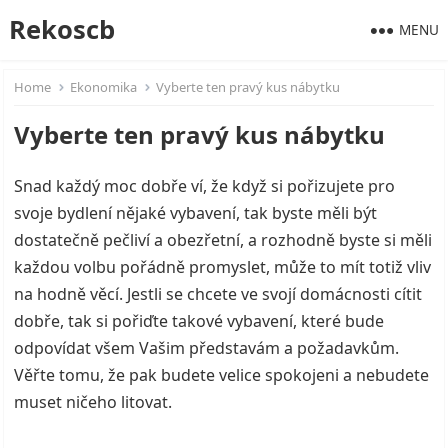
Rekoscb
MENU
Home
Ekonomika
Vyberte ten pravý kus nábytku
Vyberte ten pravý kus nábytku
Snad každý moc dobře ví, že když si pořizujete pro
svoje bydlení nějaké vybavení, tak byste měli být
dostatečně pečliví a obezřetní, a rozhodně byste si měli
každou volbu pořádně promyslet, může to mít totiž vliv
na hodně věcí. Jestli se chcete ve svojí domácnosti cítit
dobře, tak si pořiďte takové vybavení, které bude
odpovídat všem Vašim představám a požadavkům.
Věřte tomu, že pak budete velice spokojeni a nebudete
muset ničeho litovat.