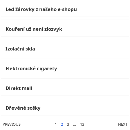
Led žárovky z našeho e-shopu
Kouření už není zlozvyk
Izolační skla
Elektronické cigarety
Direkt mail
Dřevěné sošky
STRÁNKOVÁNÍ
PREVIOUS
1
2
3
…
13
NEXT