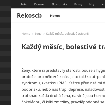
Auto
Domov
Ekonomika
Firmy
Hry
Kr
Rekoscb
Home
Home
Ženy
Každý měsíc, bolestivé trápení!
Každý měsíc, bolestivé tr
Ženy, které si představily starosti, pouze s h
protože, pro některé z nás, je to takřka utrpen
syndromu, zkratkou PMS. Krátce před našimi dny,
podbřišku, nebo nás trápí deprese, náladovost,
trpí snad každá druhá žena, na vině jsou horm
čokoládou, či kýbl zmrzliny, pravděpodobně se