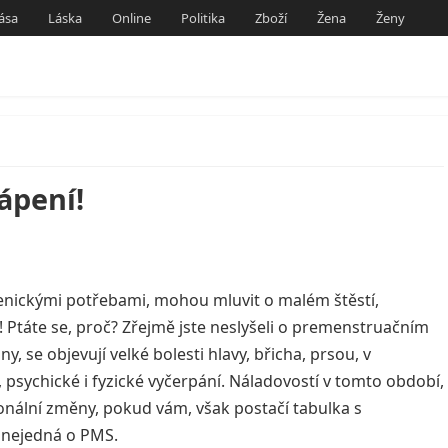
ása
Láska
Online
Politika
Zboží
Žena
Ženy
ápení!
ygienickými potřebami, mohou mluvit o malém štěstí,
í! Ptáte se, proč? Zřejmě jste neslyšeli o premenstruačním
 se objevují velké bolesti hlavy, břicha, prsou, v
 psychické i fyzické vyčerpání. Náladovostí v tomto období,
onální změny, pokud vám, však postačí tabulka s
 nejedná o PMS.