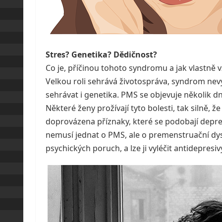
Stres? Genetika? Dědičnost?
Co je, příčinou tohoto syndromu a jak vlastně v
Velkou roli sehrává životospráva, syndrom nevyl
sehrávat i genetika. PMS se objevuje několik 
Některé ženy prožívají tyto bolesti, tak silně, 
doprovázena příznaky, které se podobají depresi
nemusí jednat o PMS, ale o premenstruační dy
psychických poruch, a lze ji vyléčit antidepresiv