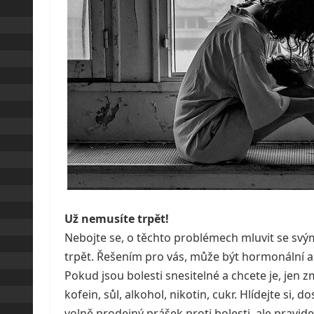
Už nemusíte trpět!
Nebojte se, o těchto problémech mluvit se sv
trpět. Řešením pro vás, může být hormonální 
Pokud jsou bolesti snesitelné a chcete je, jen z
kofein, sůl, alkohol, nikotin, cukr. Hlídejte si,
volně prodejný prášek proti bolesti, ale pravide