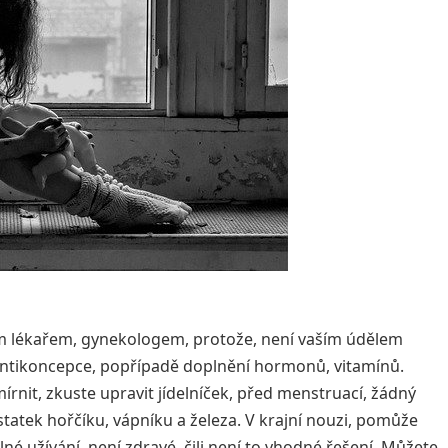
ým lékařem, gynekologem, protože, není vaším údělem
antikoncepce, popřípadě doplnění hormonů, vitamínů.
mírnit, zkuste upravit jídelníček, před menstruací, žádný
 dostatek hořčíku, vápníku a železa. V krajní nouzi, pomůže
lné užívání, není zdravé, čili není to vhodné řešení. Můžete