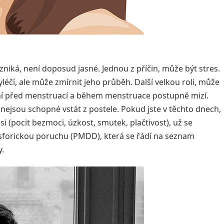
zniká, není doposud jasné. Jednou z příčin, může být stres.
éčí, ale může zmírnit jeho průběh. Další velkou roli, může
dní před menstruací a během menstruace postupně mizí.
že nejsou schopné vstát z postele. Pokud jste v těchto dnech,
 (pocit bezmoci, úzkost, smutek, plačtivost), už se
sforickou poruchu (PMDD), která se řádí na seznam
y.